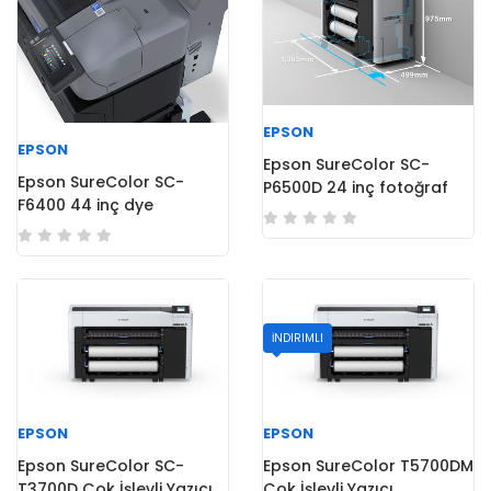
EPSON
EPSON
Epson SureColor SC-
Epson SureColor SC-
P6500D 24 inç fotoğraf
F6400 44 inç dye
yazıcısı
Süblimasyon yazıcı
İNDIRIMLI
EPSON
EPSON
Epson SureColor SC-
Epson SureColor T5700DM
T3700D Çok İşlevli Yazıcı
Çok İşlevli Yazıcı