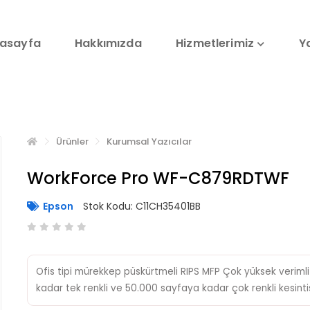
asayfa
Hakkımızda
Hizmetlerimiz
Y
Ürünler
Kurumsal Yazıcılar
WorkForce Pro WF-C879RDTWF
Epson
Stok Kodu: C11CH35401BB
Ofis tipi mürekkep püskürtmeli RIPS MFP Çok yüksek verim
kadar tek renkli ve 50.000 sayfaya kadar çok renkli kesintis