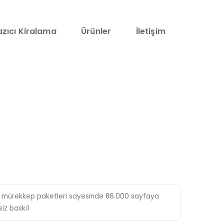
azıcı Kiralama
Ürünler
İletişim
li mürekkep paketleri sayesinde 86.000 sayfaya
iz baskı1