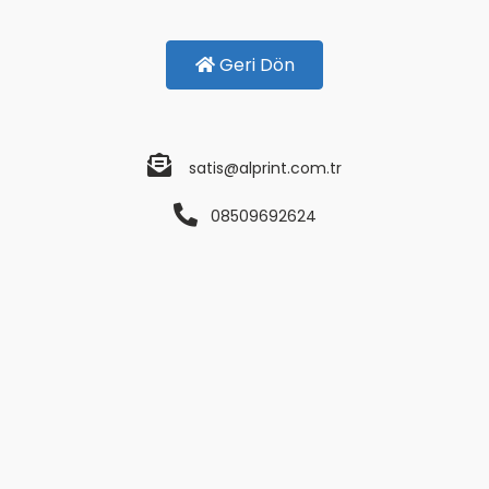
Geri Dön
satis@alprint.com.tr
08509692624