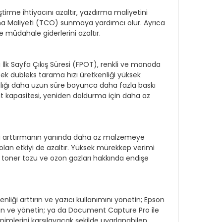
rme ihtiyacını azaltır, yazdırma maliyetini
 Maliyeti (TCO) sunmaya yardımcı olur. Ayrıca
 müdahale giderlerini azaltır.
i İlk Sayfa Çıkış Süresi (FPOT), renkli ve monoda
sek dubleks tarama hızı üretkenliği yüksek
klılığı daha uzun süre boyunca daha fazla baskı
t kapasitesi, yeniden doldurma için daha az
zını arttırmanın yanında daha az malzemeye
olan etkiyi de azaltır. Yüksek mürekkep verimi
 toner tozu ve ozon gazları hakkında endişe
liği arttırın ve yazıcı kullanımını yönetin; Epson
 edin ve yönetin; ya da Document Capture Pro ile
inimlerini karşılayacak şekilde uyarlanabilen