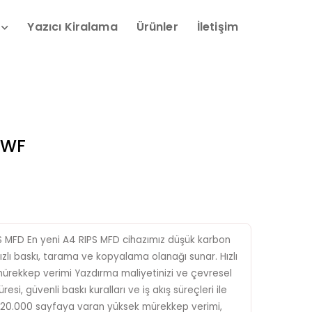
Yazıcı Kiralama
Ürünler
İletişim
DWF
MFD En yeni A4 RIPS MFD cihazımız düşük karbon
hızlı baskı, tarama ve kopyalama olanağı sunar. Hızlı
ürekkep verimi Yazdırma maliyetinizi ve çevresel
si, güvenli baskı kuralları ve iş akış süreçleri ile
ide 20.000 sayfaya varan yüksek mürekkep verimi,