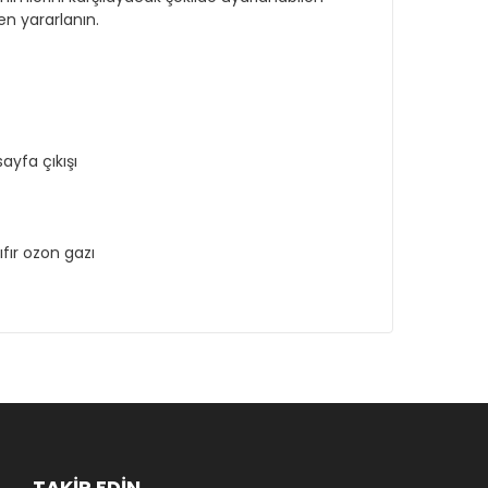
n yararlanın.
ayfa çıkışı
ıfır ozon gazı
TAKİP EDİN