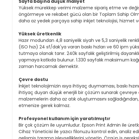
Sayfa başına düşük maliyet
Yüksek mürekkep verimi malzeme sipariş etme ve değişti
öngörmeye ve rekabet gücü olan bir Toplam Sahip Olma
daha az yedek parçaya sahip inkjet teknolojisi, hizmet ve
Yüksek üretkenlik
Hazır modundan 4,8 saniyelik siyah ve 5,3 saniyelik renkl
(ISO hızı) 24 sf/dak'ya varan baskı hızları ve 60 ipm yük
tutmaya olanak tanır. 240k sayfalık geliştirilmiş dayanı
yapmaya katkıda bulunur. 1.330 sayfalık maksimum kağı
zaman harcamak demektir.
Çevre dostu
İnkjet teknolojimizin ısıya ihtiyaç duymaması, baskı hı
ihtiyaç duyan düşük enerjili bir çözüm sunarak çevreye 
malzemelerin daha az atık oluşturmasını sağladığından,
etmenize gerek kalmaz.
Profesyonel kullanım için yaratılmıştır
Bir çok çözüm ile uyumludur. Epson Print Admin ile üretken
Cihaz Yöneticisi ile yazıcı filonuzu kontrol edin, analiz
gelişmiş tarama işlevselliklerini yönetin. Özgün iş gereks